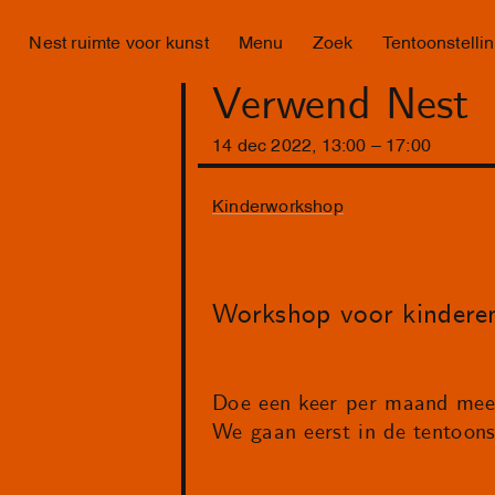
Nest ruimte voor kunst
Menu
Zoek
Tentoonstelli
Verwend Nest
14
dec
2022
,
13
:
00
–
17
:
00
Kinderworkshop
Workshop voor kinderen
Doe een keer per maand mee 
We gaan eerst in de tentoonst