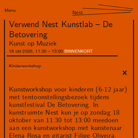
Menu
Nest
Verwend Nest Kunstlab – De
Betovering
Kunst op Muziek
18
okt
2026
,
11
:
30
–
13
:
00
BINNENKORT
Kinderworkshop
Kunstworkshop voor kinderen (6-12 jaar)
met tentoonstellingsbezoek tijdens
kunstfestival De Betovering. In
kunstruimte Nest kun je op zondag 18
oktober van 11:30 tot 13:00 meedoen
aan een kunstworkshop met kunstenaar
Elena Rosa en gitarist Filipe Oliveira.