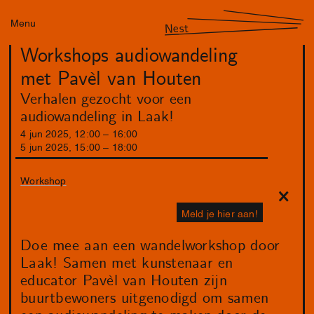
Menu
Nest
Workshops audiowandeling
met Pavèl van Houten
Verhalen gezocht voor een
audiowandeling in Laak!
4
jun
2025
,
12
:
00
–
16
:
00
5
jun
2025
,
15
:
00
–
18
:
00
Workshop
Meld je hier aan!
Doe mee aan een wandelworkshop door
Laak! Samen met kunstenaar en
educator Pavèl van Houten zijn
buurtbewoners uitgenodigd om samen