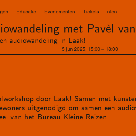
ngen
Educatie
Evenementen
Tickets
nl
en
iowandeling met Pavèl va
en audiowandeling in Laak!
5
jun
2025
,
15
:
00
–
18
:
00
lworkshop door Laak! Samen met kunsten
bewoners uitgenodigd om samen een audio
eel van het Bureau Kleine Reizen.