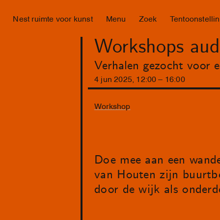
Nest ruimte voor kunst
Menu
Zoek
Tentoonstelli
Workshops aud
Verhalen gezocht voor e
4
jun
2025
,
12
:
00
–
16
:
00
Workshop
Doe mee aan een wande
van Houten zijn buurt
door de wijk als onderd