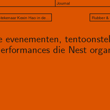
Journal
Hoogtij: Fog Is My Drug en Stadstekenaar Kexin Hao in de voorruimte
Rubber & 
le evenementen, tentoonstel
erformances die Nest organ