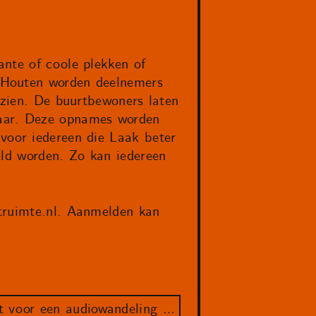
ante of coole plekken of
 Houten worden deelnemers
 zien. De buurtbewoners laten
naar. Deze opnames worden
voor iedereen die Laak beter
eld worden. Zo kan iedereen
truimte.nl
. Aanmelden kan
Oproep: verhalen gezocht voor een audiowandeling in Laak!