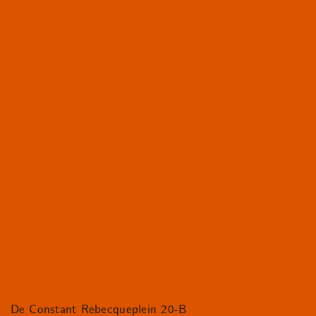
De Constant Rebecqueplein 20-B