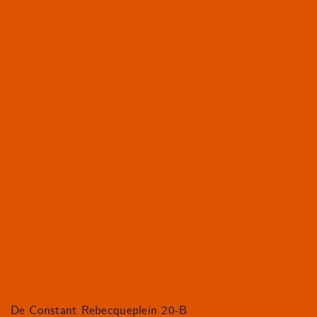
De Constant Rebecqueplein 20-B