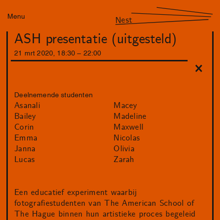
Menu
Nest
ASH presentatie (uitgesteld)
21
mrt
2020
,
18
:
30
–
22
:
00
Deelnemende studenten
Asanali
Macey
Bailey
Madeline
Corin
Maxwell
Emma
Nicolas
Janna
Olivia
Lucas
Zarah
Een educatief experiment waarbij
fotografiestudenten van The American School of
The Hague binnen hun artistieke proces begeleid