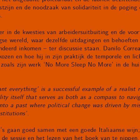
tzijn en de noodzaak van solidariteit in de poging
.
er in de kwesties van arbeidersuitbuiting en de voo
agse wereld, waar dezelfde uitdagingen en behoefte
randeerd inkomen – ter discussie staan. Danilo Corre
ozen en hoe hij in zijn praktijk de temporele en lic
t, zoals zijn werk ‘No More Sleep No More’ in de hui
ant everything’ is a successful example of a realist 
lity itself that serves as both as a compass to navi
nto a past where political change was driven by mi
stitutions’.
é’s gaan goed samen met een goede Italiaanse wijn;
 de sessie en het lezen van het boek van te nippen.