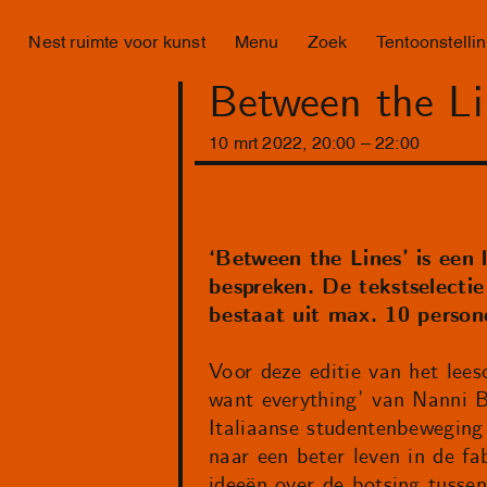
Nest ruimte voor kunst
Menu
Zoek
Tentoonstelli
Between the Li
10
mrt
2022
,
20
:
00
–
22
:
00
‘Between the Lines’ is een 
bespreken. De tekstselecti
bestaat uit max. 10 persone
Voor deze editie van het lees
want everything’ van Nanni Ba
Italiaanse studentenbeweging 
naar een beter leven in de f
ideeën over de botsing tussen