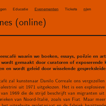
ngen
Educatie
Evenementen
Tickets
nl
en
nes (online)
leescafé waarin we boeken, essays, poëzie en arti
e wordt gemaakt door curatoren of exposerende 
n en wordt geleid door wisselende gespreksleide
café zal kunstenaar Danilo Correale ons vergezellen
lestrini uit 1971 uitgekozen. Het is een explosieve
van 1969 die de strijd beschrijft van migranten uit
abrieken van Noord-Italië, zoals van Fiat. Maar mee
 het uitgebuite proletariaat en de fabriek bezittend