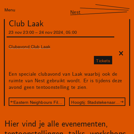
Menu
Nest
Club Laak
23
nov
23
:
00
–
24
nov
2024
,
05
:
00
Clubavond
Club Laak
Tickets
Een speciale clubavond van Laak waarbij ook de
ruimte van Nest gebruikt wordt. Er is tijdens deze
avond geen tentoonstelling te zien.
Eastern Neighbours Film Festival: Between Film & Art
Hoogtij: Stadstekenaar Babette Wagenvoort
Hier vind je alle evenementen,
tentoonstellingen, talks, workshops