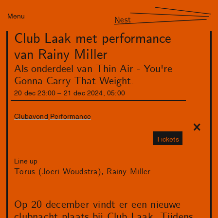
Menu
Nest
Club Laak met performance
van Rainy Miller
Als onderdeel van Thin Air - You're
Gonna Carry That Weight.
20
dec
23
:
00
–
21
dec
2024
,
05
:
00
Clubavond
Performance
Tickets
Line up
Torus (Joeri Woudstra)
Rainy Miller
Op 20 december vindt er een nieuwe
clubnacht plaats bij Club Laak. Tijdens