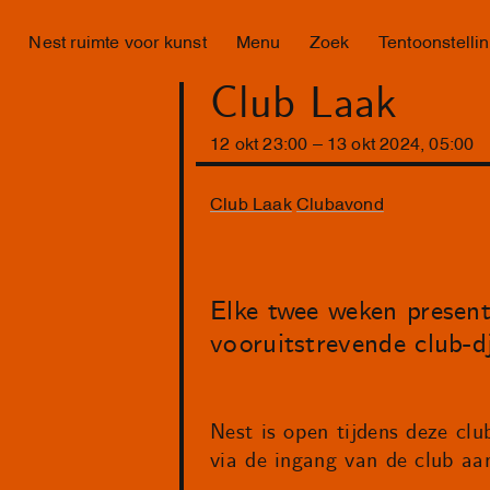
Nest ruimte voor kunst
Menu
Zoek
Tentoonstelli
Club Laak
12
okt
23
:
00
–
13
okt
2024
,
05
:
00
Club Laak
Clubavond
Elke twee weken present
vooruitstrevende club-dj
Nest is open tijdens deze cl
via de ingang van de club aan