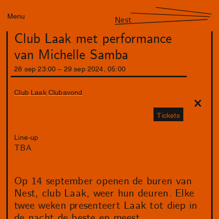
Menu
Nest
Club Laak met performance
van Michelle Samba
28
sep
23
:
00
–
29
sep
2024
,
05
:
00
Club Laak
Clubavond
Tickets
Line-up
TBA
Op 14 september openen de buren van
Nest, club Laak, weer hun deuren. Elke
twee weken presenteert Laak tot diep in
de nacht de beste en meest