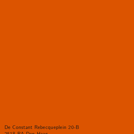
De Constant Rebecqueplein 20-B
2518 RA Den Haag