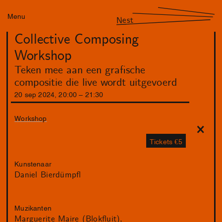
Menu
Nest
Collective Composing
Workshop
Teken mee aan een grafische
compositie die live wordt uitgevoerd
20
sep
2024
,
20
:
00
–
21
:
30
Workshop
Tickets €5
Kunstenaar
Daniel Bierdümpfl
Muzikanten
Marguerite Maire (Blokfluit)