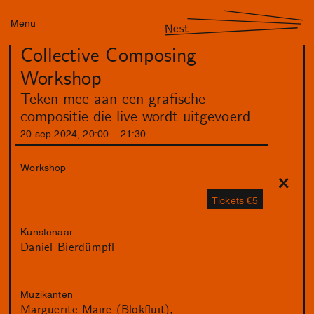
Menu
Nest
Collective Composing
Workshop
Teken mee aan een grafische
compositie die live wordt uitgevoerd
20
sep
2024
,
20
:
00
–
21
:
30
Workshop
Tickets €5
Kunstenaar
Daniel Bierdümpfl
Muzikanten
Marguerite Maire (Blokfluit)