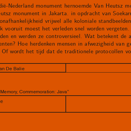
 Indië-Nederland monument hernoemde Van Heutsz 
utsz monument in Jakarta. in opdracht van Soekarn
nafhankelijkheid vrijwel alle koloniale standbeelde
k vooruit moest het verleden snel worden vergeten.
den en werden ze controversieel. Wat betekent de a
nten? Hoe herdenken mensen in afwezigheid van ge
Of wordt het tijd dat de traditionele protocollen v
van De Balie
y, Memory, Commemoration: Java”
de