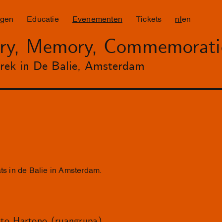
ngen
Educatie
Evenementen
Tickets
nl
en
tory, Memory, Commemorati
prek in De Balie, Amsterdam
ats in de Balie in Amsterdam.
to Hartono (ruangrupa)