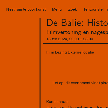
Nest ruimte voor kunst
Menu
Zoek
Tentoonstelli
De Balie: His
Filmvertoning en nages
13
feb
2024
,
20
:
00
–
23
:
00
Film
Lezing
Externe locatie
Let op: dit evenement vindt pla
Kunstenaars
Hans van Houwelingen
Iswan