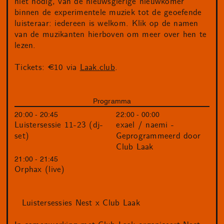
niet nodig, van de nieuwsgierige nieuwkomer
binnen de experimentele muziek tot de geoefende
luisteraar: iedereen is welkom. Klik op de namen
van de muzikanten hierboven om meer over hen te
lezen.
Tickets: €10 via
Laak.club
.
Programma
20:00 - 20:45
22:00 - 00:00
Luistersessie 11-23 (dj-
exael / naemi -
set)
Geprogrammeerd door
Club Laak
21:00 - 21:45
Orphax (live)
Luistersessies Nest x Club Laak