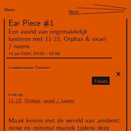
Menu
Nest
Ear Piece #1
Een avond van ongemakkelijk
luisteren met 11-23, Orphax & exael
/ naemi
14
jun
2024
,
20
:
00
–
23
:
59
Luistersessie
Concert
Tickets
Line-up
11-23
Orphax
exeal / naemi
Maak kennis met de wereld van
ambient
,
noise
en
minimal
muziek tijdens deze