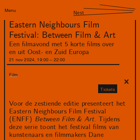
Menu
Nest
Eastern Neighbours Film
Festival: Between Film & Art
Een filmavond met 5 korte films over
en uit Oost- en Zuid Europa
21
nov
2024
,
19
:
00
–
22
:
00
Film
Tickets
Voor de zestiende editie presenteert het
Eastern Neighbours Film Festival
(ENFF)
Between Film & Art
. Tijdens
deze serie toont het festival films van
kunstenaars en filmmakers Dane