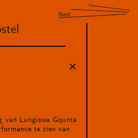
Nest
stel
ng van Lungiswa Gqunta
rformance te zien van