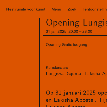
Nest ruimte voor kunst
Menu
Zoek
Tentoonstelli
Opening Lungi
31
jan
2025
,
20
:
00
–
23
:
00
Opening
Gratis toegang
Kunstenaars
Lungiswa Gqunta
Lakisha Ap
Op 31 januari 2025 ope
en Lakisha Apostel. Tij