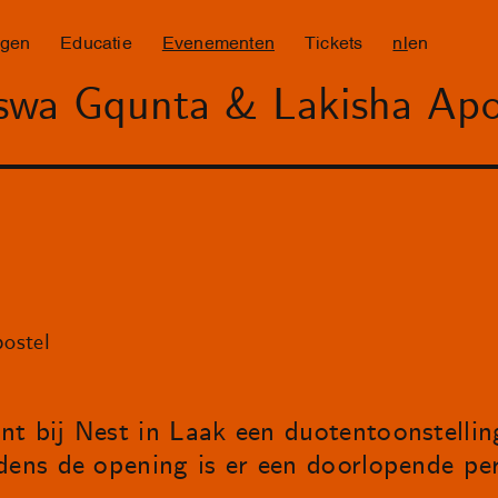
ngen
Educatie
Evenementen
Tickets
nl
en
swa Gqunta & Lakisha Apo
ostel
nt bij Nest in Laak een duotentoonstelli
dens de opening is er een doorlopende pe