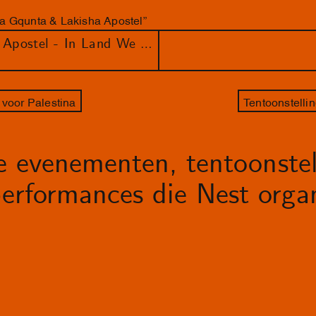
a Gqunta & Lakisha Apostel”
Lungiswa Gqunta & Lakisha Apostel - In Land We Resonate
 voor Palestina
Tentoonstelli
le evenementen, tentoonstel
erformances die Nest organ