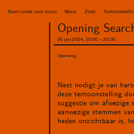
Nest ruimte voor kunst
Menu
Zoek
Tentoonstelli
Opening Search
26
jan
2024
,
20
:
00
–
23
:
00
Opening
Nest nodigt je van hart
deze tentoonstelling d
suggestie om afwezige 
aanwezige stemmen van 
heden onzichtbaar is, h