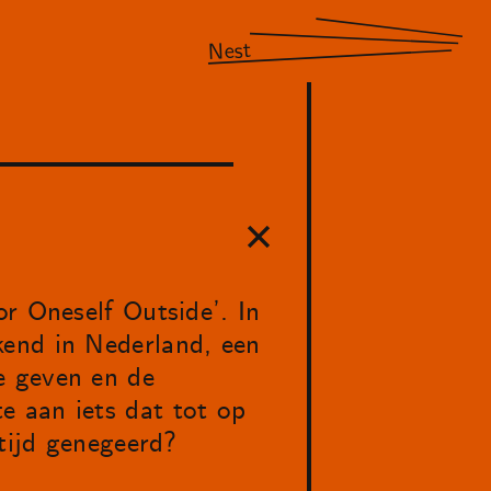
Nest
r Oneself Outside’. In
kend in Nederland, een
e geven en de
e aan iets dat tot op
ltijd genegeerd?