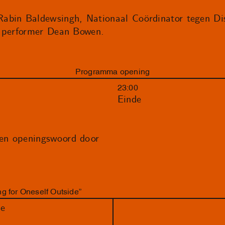
abin Baldewsingh, Nationaal Coördinator tegen Dis
n performer Dean Bowen.
Programma opening
23:00
Einde
en openingswoord door
g for Oneself Outside”
de