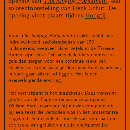
opening van
The Singing Parliament,
een
solotentoonstelling van Henk Schut. De
opening vindt plaats tijdens
Hoogtij
.
Voor
The Singing Parliament
maakte Schut een
indrukwekkend audiolandschap van 150
luidsprekers, evenveel als er zetels in de Tweede
Kamer zijn. Deze 150 verschillende stemmen en
geluiden zorgen voor een continue reeks van
klanken en koren, waar je doorheen kunt wandelen,
in kunt gaan zitten, of liggen. Het is een
overweldigende ervaring.
Het vertrekpunt is het muziekstuk
Deus venerunt
gentes
van de Engelse renaissancecomponist
William Byrd, waarvoor hij muziek componeerde
bij een tekst die verboden was in het protestantse
Engeland. Schut vult de muziek van Byrd aan met
een reeks van geluiden uit zijn onuitputtelijke