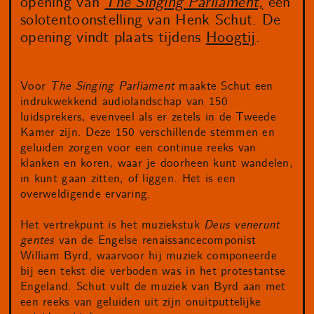
opening van
The Singing Parliament,
een
solotentoonstelling van Henk Schut. De
opening vindt plaats tijdens
Hoogtij
.
Voor
The Singing Parliament
maakte Schut een
indrukwekkend audiolandschap van 150
luidsprekers, evenveel als er zetels in de Tweede
Kamer zijn. Deze 150 verschillende stemmen en
geluiden zorgen voor een continue reeks van
klanken en koren, waar je doorheen kunt wandelen,
in kunt gaan zitten, of liggen. Het is een
overweldigende ervaring.
Het vertrekpunt is het muziekstuk
Deus venerunt
gentes
van de Engelse renaissancecomponist
William Byrd, waarvoor hij muziek componeerde
bij een tekst die verboden was in het protestantse
Engeland. Schut vult de muziek van Byrd aan met
een reeks van geluiden uit zijn onuitputtelijke