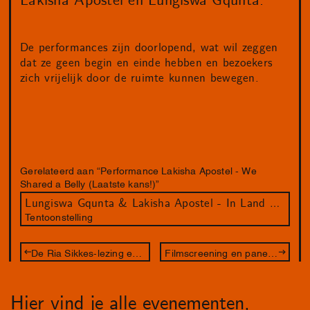
Lakisha Apostel en Lungiswa Gqunta.
De performances zijn doorlopend, wat wil zeggen
dat ze geen begin en einde hebben en bezoekers
zich vrijelijk door de ruimte kunnen bewegen.
Gerelateerd aan “Performance Lakisha Apostel - We
Shared a Belly (Laatste kans!)”
Lungiswa Gqunta & Lakisha Apostel - In Land We Resonate
Tentoonstelling
De Ria Sikkes-lezing en Het Haagse Vrouwendagen Debat
Filmscreening en panelgesprek: Stitching Palestine
Hier vind je alle evenementen,