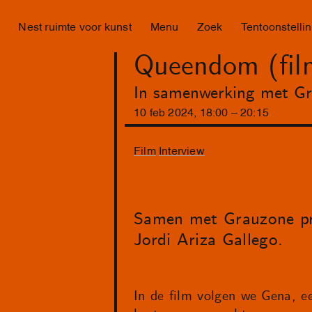
Nest ruimte voor kunst
Menu
Zoek
Tentoonstelli
Queendom (fi
In samenwerking met Gr
10
feb
2024
,
18
:
00
–
20
:
15
Film
Interview
Samen met Grauzone pr
Jordi Ariza Gallego.
In de film volgen we Gena, ee