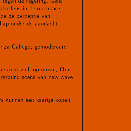
 tegen de regering. Gena,
ptredens in de openbare
 ze de perceptie van
chap onder de aandacht
Ariza Gallego, gemodereerd
e richt zich op music, film
erground scene van new wave,
rs kunnen een kaartje kopen