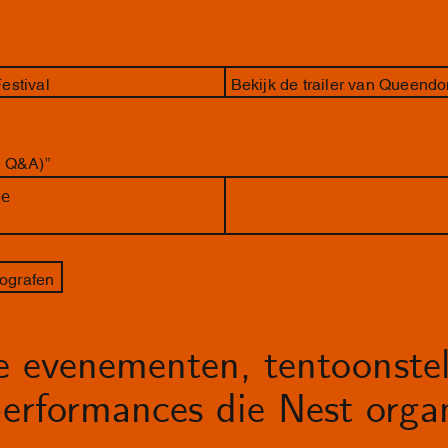
estival
Bekijk de trailer van Queend
+ Q&A)”
de
ografen
le evenementen, tentoonstel
erformances die Nest organ