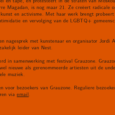
 en tape, en protesteert in de straten van Moskou
rre Magadan, is nog maar 21. Ze creëert radicale o
n kunst en activisme. Met haar werk brengt probeert
intimidatie en vervolging van de LGBTQ+ gemeens
en nagesprek met kunstenaar en organisator Jordi 
kelijk leider van Nest.
rd in samenwerking met festival Grauzone. Grauzon
wel nieuwe als gerenommeerde artiesten uit de und
ele muziek.
en voor bezoekers van Grauzone. Reguliere bezoeke
eren via
email
.