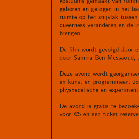
kostuums gemaakt van rommel
geboren en getogen in het ba
ruimte op het snijvlak tusse
queerness veranderen en de 
brengen.
De film wordt gevolgd door e
door Samira Ben Messaoud, za
Deze avond wordt georganisee
en kunst en programmeert zo
physhedelische en experiment
De avond is gratis te bezoek
voor €5 en een ticket reserv