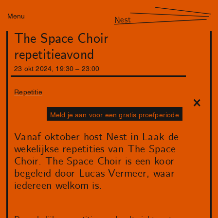
Menu
Nest
The Space Choir
repetitieavond
23
okt
2024
,
19
:
30
–
23
:
00
Repetitie
Meld je aan voor een gratis proefperiode
Vanaf oktober host Nest in Laak de
wekelijkse repetities van The Space
Choir. The Space Choir is een koor
begeleid door Lucas Vermeer, waar
iedereen welkom is.