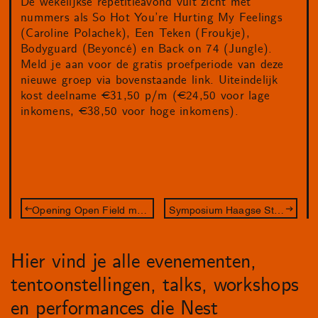
De wekelijkse repetitieavond vult zicht met
nummers als So Hot You’re Hurting My Feelings
(Caroline Polachek), Een Teken (Froukje),
Bodyguard (Beyoncé) en Back on 74 (Jungle).
Meld je aan voor de gratis proefperiode van deze
nieuwe groep via bovenstaande link. Uiteindelijk
kost deelname €31,50 p/m (€24,50 voor lage
inkomens, €38,50 voor hoge inkomens).
Opening Open Field met performance van TiSiTi
Symposium Haagse Stadstekenaar
Hier vind je alle evenementen,
tentoonstellingen, talks, workshops
en performances die Nest