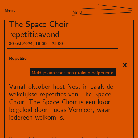
Menu
Nest
The Space Choir
repetitieavond
30
okt
2024
,
19
:
30
–
23
:
00
Repetitie
Meld je aan voor een gratis proefperiode
Vanaf oktober host Nest in Laak de
wekelijkse repetities van The Space
Choir. The Space Choir is een koor
begeleid door Lucas Vermeer, waar
iedereen welkom is.