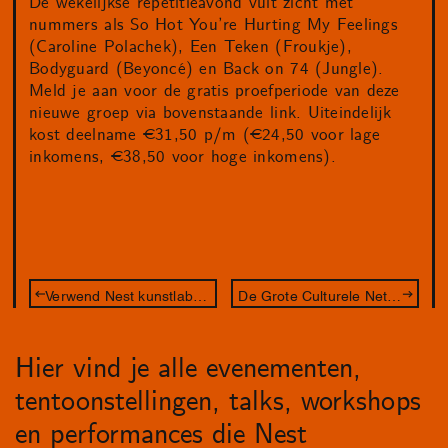
De wekelijkse repetitieavond vult zicht met
nummers als So Hot You’re Hurting My Feelings
(Caroline Polachek), Een Teken (Froukje),
Bodyguard (Beyoncé) en Back on 74 (Jungle).
Meld je aan voor de gratis proefperiode van deze
nieuwe groep via bovenstaande link. Uiteindelijk
kost deelname €31,50 p/m (€24,50 voor lage
inkomens, €38,50 voor hoge inkomens).
Verwend Nest kunstlab – De Betovering
De Grote Culturele Netwerkcompetitie 2024
Hier vind je alle evenementen,
tentoonstellingen, talks, workshops
en performances die Nest