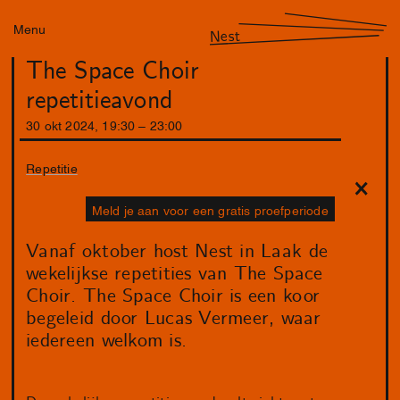
Menu
Nest
The Space Choir
repetitieavond
30
okt
2024
,
19
:
30
–
23
:
00
Repetitie
Meld je aan voor een gratis proefperiode
Vanaf oktober host Nest in Laak de
wekelijkse repetities van The Space
Choir. The Space Choir is een koor
begeleid door Lucas Vermeer, waar
iedereen welkom is.