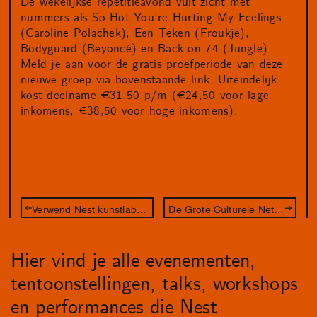
De wekelijkse repetitieavond vult zicht met
nummers als So Hot You’re Hurting My Feelings
(Caroline Polachek), Een Teken (Froukje),
Bodyguard (Beyoncé) en Back on 74 (Jungle).
Meld je aan voor de gratis proefperiode van deze
nieuwe groep via bovenstaande link. Uiteindelijk
kost deelname €31,50 p/m (€24,50 voor lage
inkomens, €38,50 voor hoge inkomens).
Verwend Nest kunstlab – De Betovering
De Grote Culturele Netwerkcompetitie 2024
Hier vind je alle evenementen,
tentoonstellingen, talks, workshops
en performances die Nest