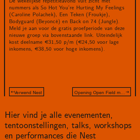
De wekelijkse repetitieavond vult zicht met
nummers als So Hot You’re Hurting My Feelings
(Caroline Polachek), Een Teken (Froukje),
Bodyguard (Beyoncé) en Back on 74 (Jungle).
Meld je aan voor de gratis proefperiode van deze
nieuwe groep via bovenstaande link. Uiteindelijk
kost deelname €31,50 p/m (€24,50 voor lage
inkomens, €38,50 voor hoge inkomens).
Verwend Nest
Opening Open Field met performance van TiSiTi
Hier vind je alle evenementen,
tentoonstellingen, talks, workshops
en performances die Nest