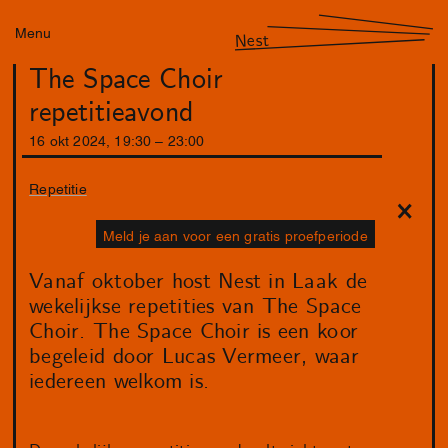
Menu
Nest
The Space Choir
repetitieavond
16
okt
2024
,
19
:
30
–
23
:
00
Repetitie
Meld je aan voor een gratis proefperiode
Vanaf oktober host Nest in Laak de
wekelijkse repetities van The Space
Choir. The Space Choir is een koor
begeleid door Lucas Vermeer, waar
iedereen welkom is.