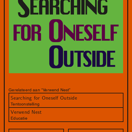
Gerelateerd aan “Verwend Nest”
Searching for Oneself Outside
Tentoonstelling
Verwend Nest
Educatie