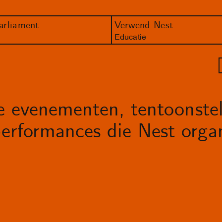
arliament
Verwend Nest
Educatie
le evenementen, tentoonstel
erformances die Nest organ