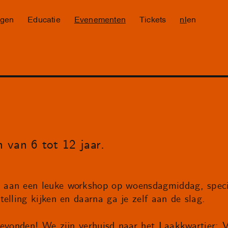
ngen
Educatie
Evenementen
Tickets
nl
en
 van 6 tot 12 jaar.
aan een leuke workshop op woensdagmiddag, speci
elling kijken en daarna ga je zelf aan de slag.
gevonden! We zijn verhuisd naar het Laakkwartier: 