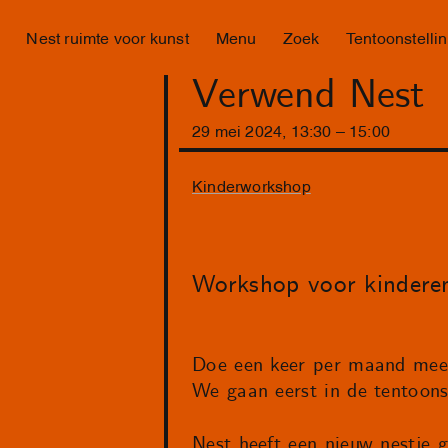
Nest ruimte voor kunst
Menu
Zoek
Tentoonstelli
Verwend Nest
29
mei
2024
,
13
:
30
–
15
:
00
Kinderworkshop
Workshop voor kinderen
Doe een keer per maand mee 
We gaan eerst in de tentoonst
Nest heeft een nieuw nestje 