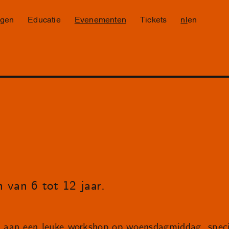
ngen
Educatie
Evenementen
Tickets
nl
en
 van 6 tot 12 jaar.
aan een leuke workshop op woensdagmiddag, speci