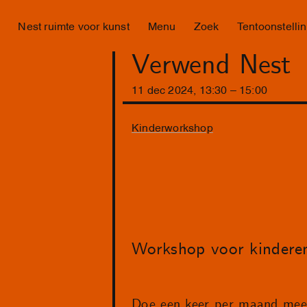
Nest ruimte voor kunst
Menu
Zoek
Tentoonstelli
Verwend Nest
11
dec
2024
,
13
:
30
–
15
:
00
Kinderworkshop
Workshop voor kinderen
Doe een keer per maand mee 