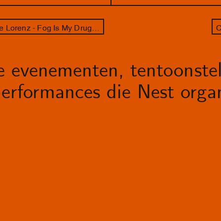
Opening Pauline Boudry / Renate Lorenz - Fog Is My Drug, met The Social Lover en NM_____
C
le evenementen, tentoonstel
erformances die Nest organ