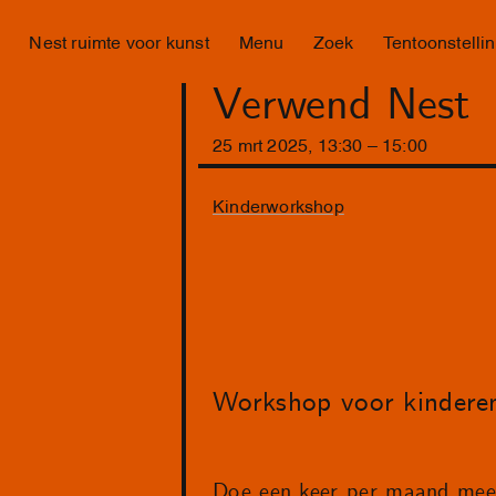
Nest ruimte voor kunst
Menu
Zoek
Tentoonstelli
Verwend Nest
25
mrt
2025
,
13
:
30
–
15
:
00
Kinderworkshop
Workshop voor kinderen
Doe een keer per maand mee 