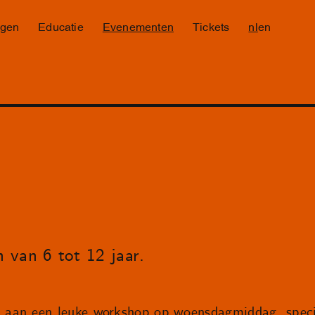
ngen
Educatie
Evenementen
Tickets
nl
en
 van 6 tot 12 jaar.
aan een leuke workshop op woensdagmiddag, speci