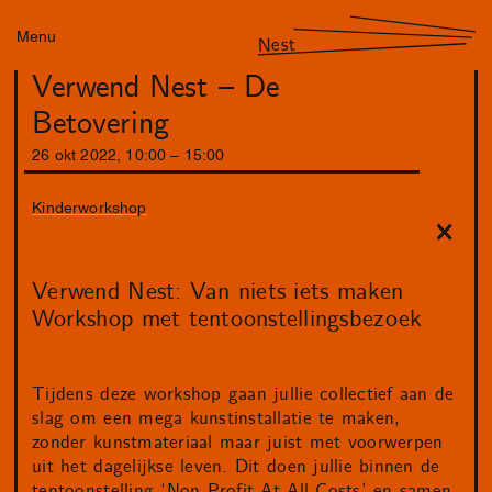
Menu
Nest
Verwend Nest – De
Betovering
26
okt
2022
,
10
:
00
–
15
:
00
Kinderworkshop
Verwend Nest: Van niets iets maken
Workshop met tentoonstellingsbezoek
Tijdens deze workshop gaan jullie collectief aan de
slag om een mega kunstinstallatie te maken,
zonder kunstmateriaal maar juist met voorwerpen
uit het dagelijkse leven. Dit doen jullie binnen de
tentoonstelling ‘Non-Profit At All Costs’ en samen