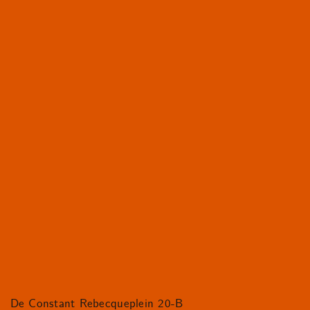
De Constant Rebecqueplein 20-B