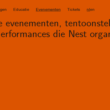
ngen
Educatie
Evenementen
Tickets
nl
en
le evenementen, tentoonstel
erformances die Nest organ