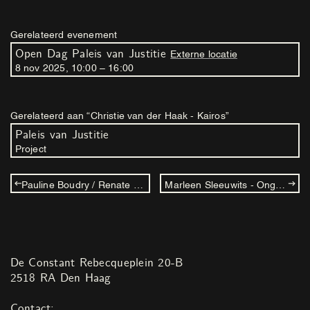
Gerelateerd evenement
Open Dag Paleis van Justitie
Externe locatie
8
nov
2025
,
10
:
00
–
16
:
00
Gerelateerd aan “Christie van der Haak - Kairos”
Paleis van Justitie
Project
Pauline Boudry / Renate Lorenz - Fog Is My Drug
Marleen Sleeuwits - Ongoing Series of False Ceilings
De Constant Rebecqueplein 20-B
2518 RA Den Haag
Contact: