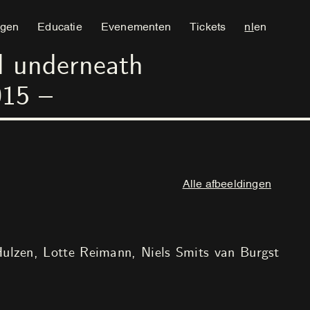
ngen
Educatie
Evenementen
Tickets
nl
en
d underneath
015
–
Alle afbeeldingen
Hulzen
Lotte Reimann
Niels Smits van Burgst