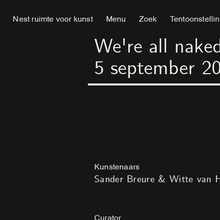
Nest ruimte voor kunst
Menu
Zoek
Tentoonstelli
We're all nake
5
september
2
Kunstenaars
Sander Breure & Witte van 
Curator