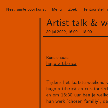
Nest ruimte voor kunst
Menu
Zoek
Tentoonstelli
Artist talk & 
30
jul
2022
,
16
:
00
–
18
:
00
Kunstenaars
hugo x tibiricá
Tijdens het laatste weekend 
hugo x tibiriçá en curator O
en om 16:30 uur ben je welk
hun werk ‘chosen familiy’, dat