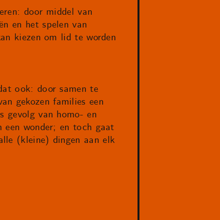
ieren: door middel van
ën en het spelen van
 kan kiezen om lid te worden
 dat ook: door samen te
van gekozen families een
als gevolg van homo- en
en een wonder; en toch gaat
lle (kleine) dingen aan elk
’