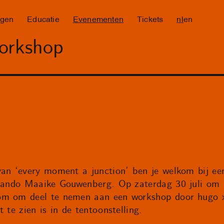
ngen
Educatie
Evenementen
Tickets
nl
en
workshop
van ‘every moment a junction’ ben je welkom bij een
rlando Maaike Gouwenberg. Op zaterdag 30 juli om 1
om om deel te nemen aan een workshop door hugo x 
 te zien is in de tentoonstelling.