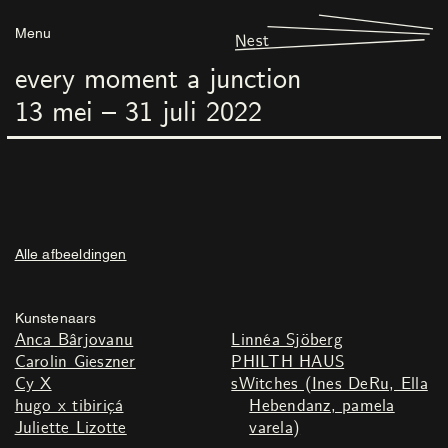
Menu
Nest
every moment a junction
13
mei
–
31
juli
2022
Alle afbeeldingen
Kunstenaars
Anca Bârjovanu
Linnéa Sjöberg
Carolin Gieszner
PHILTH HAUS
Cy X
sWitches (Ines DeRu, Ella
hugo x tibiriçá
Hebendanz, pamela
Juliette Lizotte
varela)