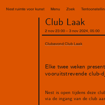
Nest ruimte voor kunst
Menu
Zoek
Tentoonstelli
Club Laak
2
nov
23
:
00
–
3
nov
2024
,
05
:
00
Clubavond
Club Laak
Elke twee weken present
vooruitstrevende club-dj
Nest is open tijdens deze cl
via de ingang van de club aan