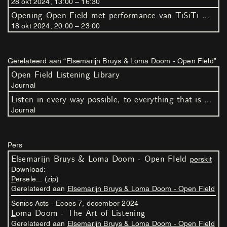
28
okt
2024
,
13
:
00
–
16
:
30
Opening Open Field met performance van TiSiTi
Openin
18
okt
2024
,
20
:
00
–
23
:
00
Gerelateerd aan “Elsemarijn Bruys & Loma Doom - Open Field”
Open Field Listening Library
Journal
Listen in every way possible, to everything that is possible to hear (deel I - III)
Journal
Pers
Elsemarijn Bruys & Loma Doom - Open FIeld
perskit
Download:
Persele... (zip)
Gerelateerd aan
Elsemarijn Bruys & Loma Doom - Open Field
Sonics Acts - Ecoes 7,
december
2024
Loma Doom - The Art of Listening
Gerelateerd aan
Elsemarijn Bruys & Loma Doom - Open Field