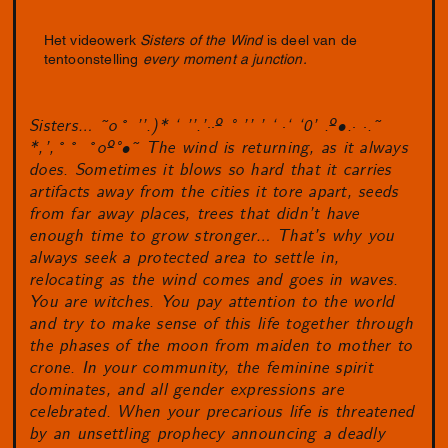
Het videowerk
Sisters of the Wind
is deel van de
tentoonstelling
every moment a junction.
Sisters… ˜o˚ ’’.)* ‘ ’’.’
··
º ° ’’ ’ ‘
·
‘ ‘0’ .º•.
· ·
.˜
*,’,˚˚ ˚oº°•˜ The wind is returning, as it always
does. Sometimes it blows so hard that it carries
artifacts away from the cities it tore apart, seeds
from far away places, trees that didn’t have
enough time to grow stronger… That’s why you
always seek a protected area to settle in,
relocating as the wind comes and goes in waves.
You are witches. You pay attention to the world
and try to make sense of this life together through
the phases of the moon from maiden to mother to
crone. In your community, the feminine spirit
dominates, and all gender expressions are
celebrated. When your precarious life is threatened
by an unsettling prophecy announcing a deadly