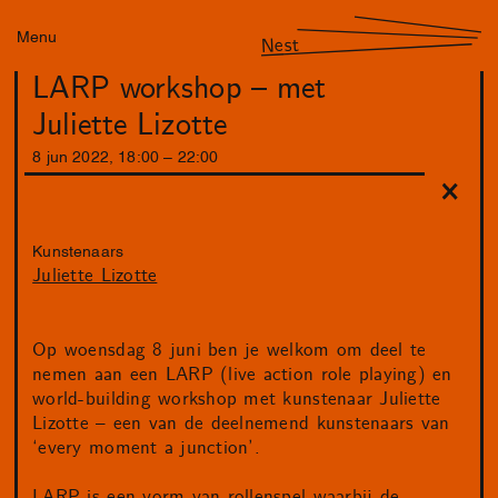
Menu
Nest
LARP workshop – met
Juliette Lizotte
8
jun
2022
,
18
:
00
–
22
:
00
Kunstenaars
Juliette Lizotte
Op woensdag 8 juni ben je welkom om deel te
nemen aan een LARP (live action role playing) en
world-building workshop met kunstenaar Juliette
Lizotte – een van de deelnemend kunstenaars van
‘every moment a junction’.
LARP is een vorm van rollenspel waarbij de