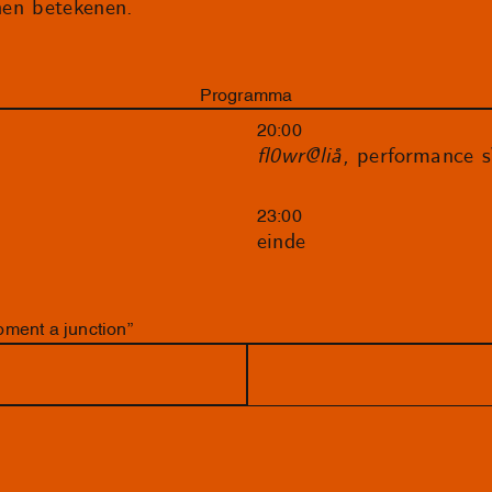
nnen betekenen.
Programma
20:00
fl0wr@liå,
performance 
23:00
einde
ment a junction”