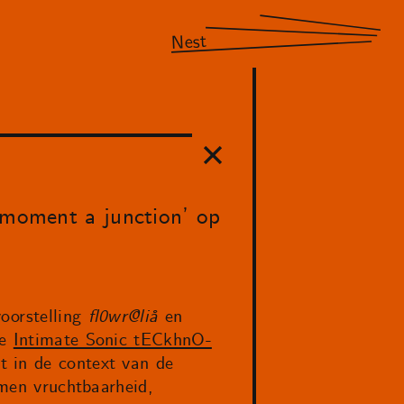
Nest
y moment a junction’ op
oorstelling
fl0wr@liå
en
de
Intimate Sonic tECkhnO-
t in de context van de
rmen vruchtbaarheid,