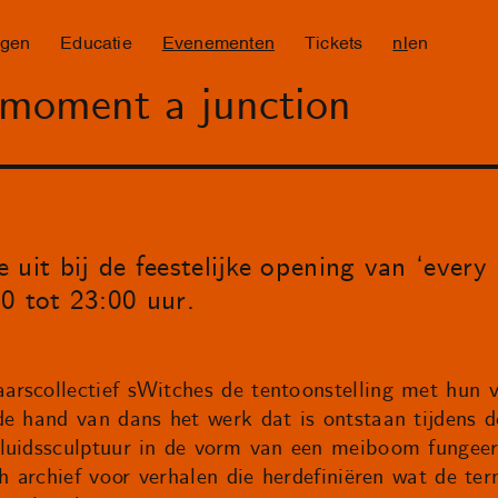
ngen
Educatie
Evenementen
Tickets
nl
en
 moment a junction
 uit bij de feestelijke opening van ‘ever
0 tot 23:00 uur.
rscollectief sWitches de tentoonstelling met hun v
de hand van dans het werk dat is ontstaan tijdens 
luidssculptuur in de vorm van een meiboom fungeer
ch archief voor verhalen die herdefiniëren wat de te