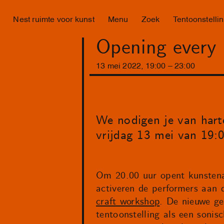
Nest ruimte voor kunst
Menu
Zoek
Tentoonstelli
Opening every
13
mei
2022
,
19
:
00
–
23
:
00
We nodigen je van harte
vrijdag 13 mei van 19:0
Om 20.00 uur opent kunstenaa
activeren de performers aan 
craft workshop
. De nieuwe ge
tentoonstelling als een sonis