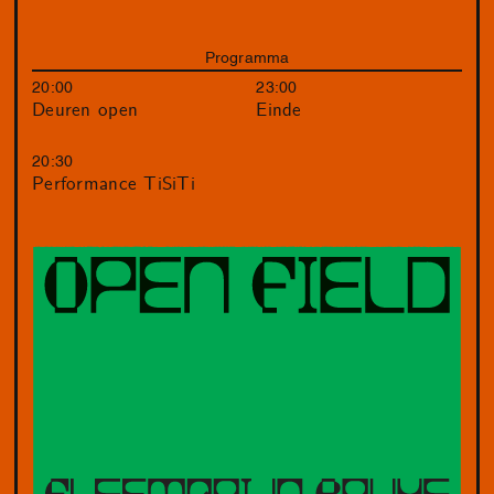
Programma
20:00
23:00
Deuren open
Einde
20:30
Performance TiSiTi