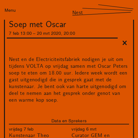
Menu
Nest
Soep met Oscar
7
feb
13
:
00
–
20
mrt
2020
,
20
:
00
Nest en de Electriciteitsfabriek nodigen je uit om
tijdens VOLTA op vrijdag samen met Oscar Peters
soep te eten om 18.00 uur. Iedere week wordt een
gast uitgenodigd die in gesprek gaat met de
kunstenaar. Je bent ook van harte uitgenodigd om
deel te nemen aan het gesprek onder genot van
een warme kop soep.
Data en Sprekers
vrijdag 7 feb
vrijdag 6 mrt
Kunstenaar Theo
Curator GEM en