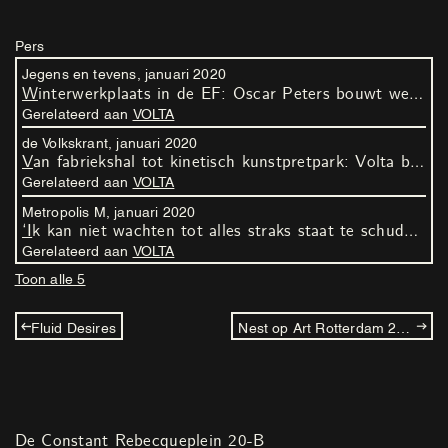
Pers
Jegens en tevens,
januari
2020
Winterwerkplaats in de EF: Oscar Peters bouwt weer een kunst8baan en nu met looping!
Gerelateerd aan
VOLTA
de Volkskrant,
januari
2020
Van fabriekshal tot kinetisch kunstpretpark: Volta balanceert tussen kunst en volksvermaak
Gerelateerd aan
VOLTA
Metropolis M,
januari
2020
‘Ik kan niet wachten tot alles straks staat te schudden’
Gerelateerd aan
VOLTA
Toon alle 5
Fluid Desires
Nest op Art Rotterdam 2020
De Constant Rebecqueplein 20-B