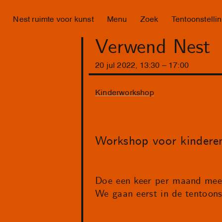
Nest ruimte voor kunst
Menu
Zoek
Tentoonstelli
Verwend Nest
20
jul
2022
,
13
:
30
–
17
:
00
Kinderworkshop
Workshop voor kinderen
Doe een keer per maand mee 
We gaan eerst in de tentoonst