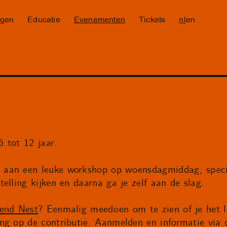
ngen
Educatie
Evenementen
Tickets
nl
en
 tot 12 jaar.
aan een leuke workshop op woensdagmiddag, speci
elling kijken en daarna ga je zelf aan de slag.
end Nest
? Eenmalig meedoen om te zien of je het le
ng op de contributie. Aanmelden en informatie via