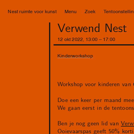
Nest ruimte voor kunst
Menu
Zoek
Tentoonstelli
Verwend Nest
12
okt
2022
,
13
:
00
–
17
:
00
Kinderworkshop
Workshop voor kinderen van 6
Doe een keer per maand mee 
We gaan eerst in de tentoonst
Ben je nog geen lid van
Verw
Ooievaarspas geeft 50% korti