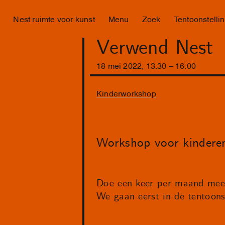
Nest ruimte voor kunst
Menu
Zoek
Tentoonstelli
Verwend Nest
18
mei
2022
,
13
:
30
–
16
:
00
Kinderworkshop
Workshop voor kinderen
Doe een keer per maand mee 
We gaan eerst in de tentoonst