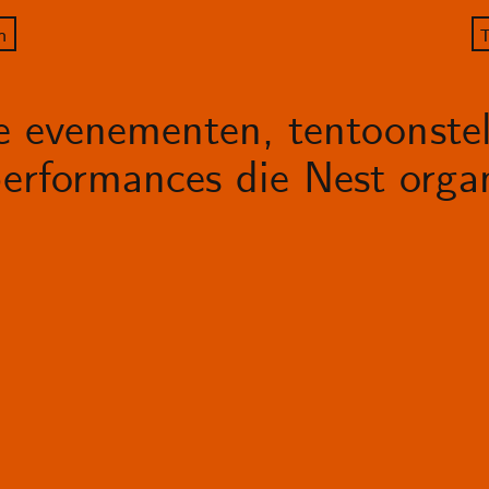
n
T
le evenementen, tentoonstel
erformances die Nest organ