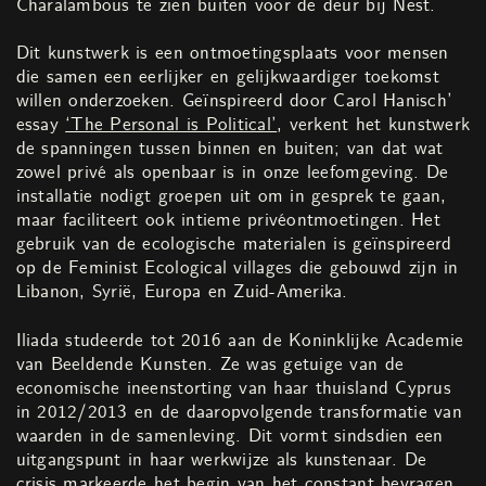
Charalambous te zien buiten voor de deur bij Nest.
Dit kunstwerk is een ontmoetingsplaats voor mensen
die samen een eerlijker en gelijkwaardiger toekomst
willen onderzoeken. Geïnspireerd door Carol Hanisch’
essay
‘The Personal is Political’
, verkent het kunstwerk
de spanningen tussen binnen en buiten; van dat wat
zowel privé als openbaar is in onze leefomgeving. De
installatie nodigt groepen uit om in gesprek te gaan,
maar faciliteert ook intieme privéontmoetingen. Het
gebruik van de ecologische materialen is geïnspireerd
op de Feminist Ecological villages die gebouwd zijn in
Libanon, Syrië, Europa en Zuid-Amerika.
Iliada studeerde tot 2016 aan de Koninklijke Academie
van Beeldende Kunsten. Ze was getuige van de
economische ineenstorting van haar thuisland Cyprus
in 2012/2013 en de daaropvolgende transformatie van
waarden in de samenleving. Dit vormt sindsdien een
uitgangspunt in haar werkwijze als kunstenaar. De
crisis markeerde het begin van het constant bevragen