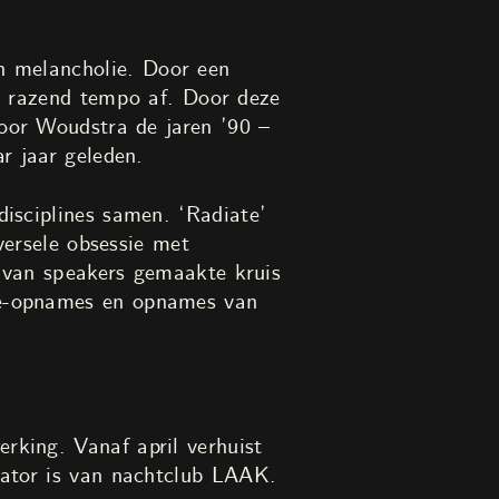
en melancholie. Door een
n razend tempo af. Door deze
voor Woudstra de jaren ’90 –
r jaar geleden.
isciplines samen. ‘Radiate’
versele obsessie met
t van speakers gemaakte kruis
ne-opnames en opnames van
king. Vanaf april verhuist
rator is van nachtclub LAAK.