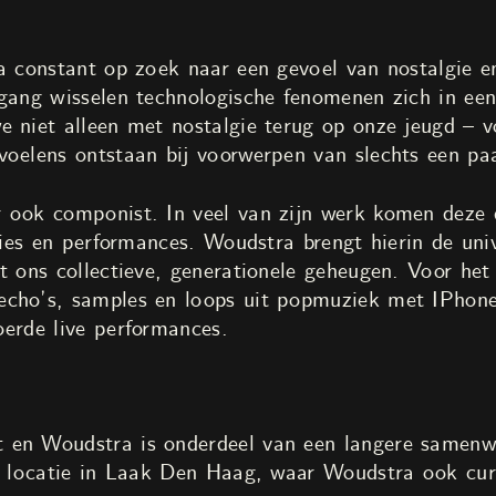
ra constant op zoek naar een gevoel van nostalgie 
tgang wisselen technologische fenomenen zich in ee
e niet alleen met nostalgie terug op onze jeugd – 
voelens ontstaan bij voorwerpen van slechts een paa
 ook componist. In veel van zijn werk komen deze d
aties en performances. Woudstra brengt hierin de uni
ot ons collectieve, generationele geheugen. Voor he
echo’s, samples en loops uit popmuziek met IPho
oerde live performances.
en Woudstra is onderdeel van een langere samenwer
we locatie in Laak Den Haag, waar Woudstra ook cu