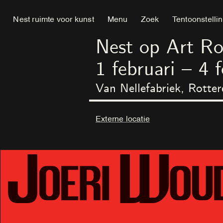
Nest ruimte voor kunst
Menu
Zoek
Tentoonstelli
Nest op Art R
1
februari
–
4
f
Van Nellefabriek, Rotte
Externe locatie